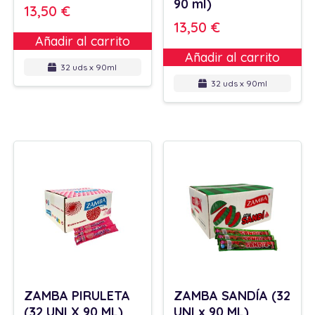
90 ml)
13,50
€
13,50
€
Añadir al carrito
Añadir al carrito
32 uds x 90ml
32 uds x 90ml
ZAMBA PIRULETA
ZAMBA SANDÍA (32
(32 UNI X 90 ML)
UNI x 90 ML)